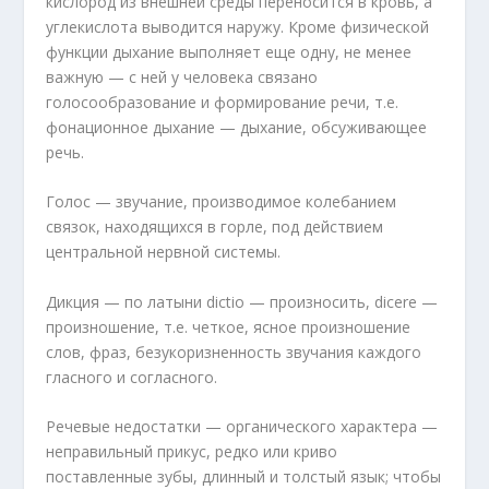
кислород из внешней среды переносится в кровь, а
углекислота выводится наружу. Кроме физической
функции дыхание выполняет еще одну, не менее
важную — с ней у человека связано
голосообразование и формирование речи, т.е.
фонационное дыхание — дыхание, обсуживающее
речь.
Голос — звучание, производимое колебанием
связок, находящихся в горле, под действием
центральной нервной системы.
Дикция — по латыни dictio — произносить, dicere —
произношение, т.е. четкое, ясное произношение
слов, фраз, безукоризненность звучания каждого
гласного и согласного.
Речевые недостатки — органического характера —
неправильный прикус, редко или криво
поставленные зубы, длинный и толстый язык; чтобы