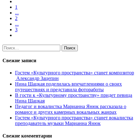
1
...
2
...
3
Найти:
Свежие записи
Гостем «Культурного пространства» станет композитор
Александр Зацепин
Нина Шацкая поделилась впечатлениями о своих
путешествиях и представила фотоработы
В гости к «Культурному пространству» придет певица
Нина Шацкая
Педагог и вокалистка Марианна Янюк рассказала о
романсе и других камерных вокальных жанрах
Гостем «Культурного пространства» станет вокалистка
преподаватель музыки Марианна Янюк
Свежие комментарии