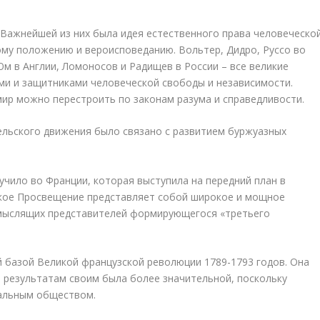
 Важнейшей из них была идея естественного права человеческо
ому положению и вероисповеданию. Вольтер, Дидро, Руссо во
Юм в Англии, Ломоносов и Радищев в России – все великие
и и защитниками человеческой свободы и независимости.
мир можно перестроить по законам разума и справедливости.
ельского движения было связано с развитием буржуазных
чило во Франции, которая выступила на передний план в
зское Просвещение представляет собой широкое и мощное
 мыслящих представителей формирующегося «третьего
 базой Великой французской революции 1789-1793 годов. Она
о результатам своим была более значительной, поскольку
дальным обществом.