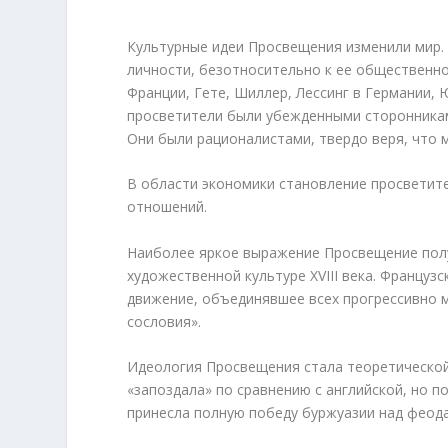
Культурные идеи Просвещения изменили мир.
личности, безотносительно к ее общественн
Франции, Гете, Шиллер, Лессинг в Германии, 
просветители были убежденными сторонникам
Они были рационалистами, твердо веря, что 
В области экономики становление просветит
отношений.
Наиболее яркое выражение Просвещение полу
художественной культуре XVIII века. Францу
движение, объединявшее всех прогрессивно
сословия».
Идеология Просвещения стала теоретической
«запоздала» по сравнению с английской, но п
принесла полную победу буржуазии над фео