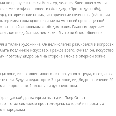
я по праву считается Вольтер, человек блестящего ума и
исал философские повести («Кандид», «Простодушный»),
ред»), сатирические поэмы, исторические сочинения («История
льтер имел громадное влияние на умы всей просвещенной
о», ставший синонимом свободомыслия. Главным оружием
сильное воздействие, чем какие бы то ни было обвинения.
ля и талант художника. Он великолепно разбирался в вопросах
 быть подлинное искусство. Прежде всего, считал он, искусство
м (поэтому Дидро был на стороне Глюка в оперной войне
циклопедии – коллективного литературного труда, в создании
етители. Будучи редактором Энциклопедии, Дидро в течение 20
ами – королевской властью и духовенством.
 французской драматургии выступил Пьер Огюст
аро – стал символом простолюдина, который не просит, а
ми порядками.