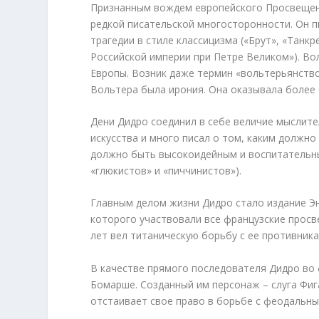
Признанным вождем европейского Просвещени
редкой писательской многосторонности. Он п
трагедии в стиле классицизма («Брут», «Танк
Российской империи при Петре Великом»). Во
Европы. Возник даже термин «вольтерьянств
Вольтера была ирония. Она оказывала более 
Дени Дидро соединил в себе величие мыслите
искусства и много писал о том, каким должно
должно быть высокоидейным и воспитательны
«глюкистов» и «пиччинистов»).
Главным делом жизни Дидро стало издание Эн
которого участвовали все французские просв
лет вел титаническую борьбу с ее противник
В качестве прямого последователя Дидро во
Бомарше. Созданный им персонаж – слуга Фиг
отстаивает свое право в борьбе с феодальны