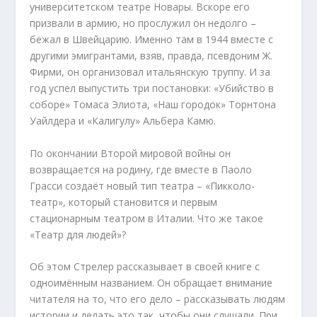
университетском театре Новары. Вскоре его
призвали в армию, но прослужил он недолго –
бежал в Швейцарию. Именно там в 1944 вместе с
другими эмигрантами, взяв, правда, псевдоним Ж.
Фирми, он организовал итальянскую труппу. И за
год успел выпустить три постановки: «Убийство в
соборе» Томаса Элиота, «Наш городок» Торнтона
Уайлдера и «Калигулу» Альбера Камю.
По окончании Второй мировой войны он
возвращается на родину, где вместе в Паоло
Грасси создаёт новый тип театра – «Пикколо-
театр», который становится и первым
стационарным театром в Италии. Что же такое
«Театр для людей»?
Об этом Стрелер рассказывает в своей книге с
одноимённым названием. Он обращает внимание
читателя на то, что его дело – рассказывать людям
истории и делать это так, чтобы они слушали. При