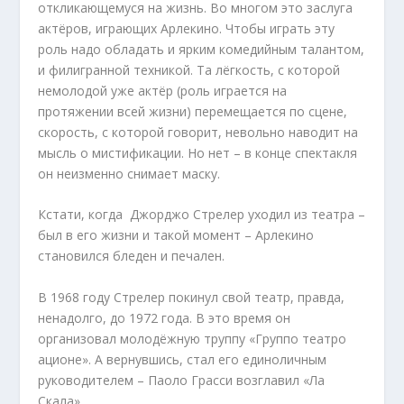
откликающемуся на жизнь. Во многом это заслуга
актёров, играющих Арлекино. Чтобы играть эту
роль надо обладать и ярким комедийным талантом,
и филигранной техникой. Та лёгкость, с которой
немолодой уже актёр (роль играется на
протяжении всей жизни) перемещается по сцене,
скорость, с которой говорит, невольно наводит на
мысль о мистификации. Но нет – в конце спектакля
он неизменно снимает маску.
Кстати, когда Джорджо Стрелер уходил из театра –
был в его жизни и такой момент – Арлекино
становился бледен и печален.
В 1968 году Стрелер покинул свой театр, правда,
ненадолго, до 1972 года. В это время он
организовал молодёжную труппу «Группо театро
ационе». А вернувшись, стал его единоличным
руководителем – Паоло Грасси возглавил «Ла
Скала».