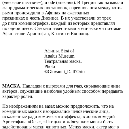
(«веселое шествие»), и ode («песня»). В Греции так называли
жанр драматических постановок, соревнования между кото­
рыми происходили в Афинах на ежегодных
праздниках в честь Диониса. В их участвовали от трех
до пяти комедиографов, каждый из которых представлял
по одной пьесе. Самыми известными комическими поэтами
Афин стали Аристофан, Кратин и Евполид.
Афины. Stoà of
Attalus Museum.
Театральная маска.
Photo
©Giovanni_Dall’Orto
МАСКА
. Накладки с вырезами для глаз, скрывающие лица
актёров, служившие наиболее удобным способом передавать
характер ролей.
По изображениям на вазах можно предположить, что на
комедийных масках изображались человеческие лица,
искаженные ради комического эффекта; в хорах комедий
Аристофана «Осы», «Птицы» и «Лягушки» могли быть
задействованы маски животных. Меняя маски, актер мог в