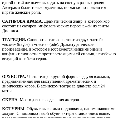
одной и той же пьесе выходить на сцену в разных ролях.
Актерами были только мужчины, но маски позволяли им
играть женские роли.
САТИРОВА ДРАМА.
Драматический жанр, в котором хор
состоит из сатиров, мифологических персонажей из свиты
Диониса.
ТРАГЕДИЯ.
Слово «трагедия» состоит из двух частей:
«козел» (tragos) и «песнь» (ode). Драматургическое
произведение, в котором изображается непримиримый
конфликт личности с противостоящими ей силами, неизбежно
ведущий к гибели героя.
ОРХЕСТРА.
Часть театра круглой формы с двумя входами,
предназначенная для выступления драматических и
лирических хоров. В афинском театре ее диаметр был 24
метра.
СКЕНА
. Место для переодевания актеров.
КОТУРНЫ.
Обувь с высокими подошвами, напоминающими
ходули. С помощью такой обуви актеры становились выше,