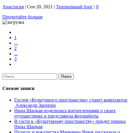
Анастасия
|
Сен 20, 2021
|
Театральный блог
|
0
Прочитайте больше
1
...
2
...
3
Найти:
Свежие записи
Гостем «Культурного пространства» станет композитор
Александр Зацепин
Нина Шацкая поделилась впечатлениями о своих
путешествиях и представила фотоработы
В гости к «Культурному пространству» придет певица
Нина Шацкая
Педагог и вокалистка Марианна Янюк рассказала о