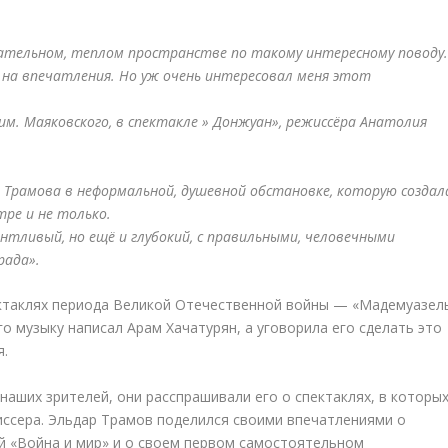
ательном, теплом пространстве по такому интересному поводу
 на впечатления. Но уж очень интересовал меня этот
 им. Маяковского, в спектакле » Донжуан», режиссёра Анатолия
 Трамова в неформальной, душевной обстановке, которую создал
ре и не только.
тливый, но ещё и глубокий, с правильными, человечными
рада».
пектаклях периода Великой Отечественной войны — «Мадемуазел
о музыку написал Арам Хачатурян, а уговорила его сделать это
я.
наших зрителей, они расспрашивали его о спектаклях, в которы
иссера. Эльдар Трамов поделился своими впечатлениями о
й «Война и мир» и о своем первом самостоятельном