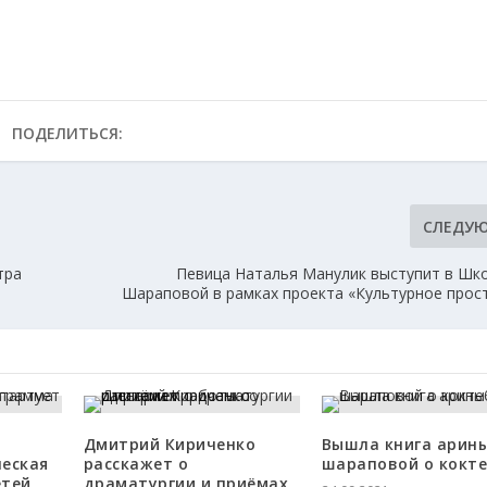
ПОДЕЛИТЬСЯ:
СЛЕДУ
тра
Певица Наталья Манулик выступит в Шк
Шараповой в рамках проекта «Культурное прос
Дмитрий Кириченко
Вышла книга арин
ческая
расскажет о
шараповой о кокт
етей
драматургии и приёмах