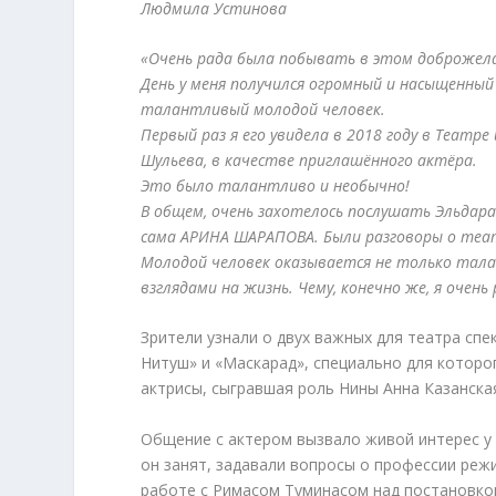
Людмила Устинова
«Очень рада была побывать в этом доброжел
День у меня получился огромный и насыщенный
талантливый молодой человек.
Первый раз я его увидела в 2018 году в Театре
Шульева, в качестве приглашённого актёра.
Это было талантливо и необычно!
В общем, очень захотелось послушать Эльдара
сама АРИНА ШАРАПОВА. Были разговоры о теат
Молодой человек оказывается не только талан
взглядами на жизнь. Чему, конечно же, я очень 
Зрители узнали о двух важных для театра с
Нитуш» и «Маскарад», специально для которог
актрисы, сыгравшая роль Нины Анна Казанска
Общение с актером вызвало живой интерес у 
он занят, задавали вопросы о профессии реж
работе с Римасом Туминасом над постановко