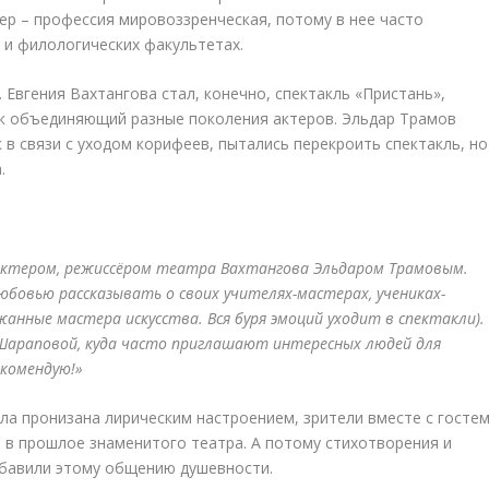
ер – профессия мировоззренческая, потому в нее часто
 и филологических факультетах.
 Евгения Вахтангова стал, конечно, спектакль «Пристань»,
ак объединяющий разные поколения актеров. Эльдар Трамов
к в связи с уходом корифеев, пытались перекроить спектакль, но
.
с актером, режиссёром театра Вахтангова Эльдаром Трамовым.
юбовью рассказывать о своих учителях-мастерах, учениках-
жанные мастера искусства. Вся буря эмоций уходит в спектакли).
Шараповой, куда часто приглашают интересных людей для
екомендую!»
а пронизана лирическим настроением, зрители вместе с госте
 в прошлое знаменитого театра. А потому стихотворения и
обавили этому общению душевности.