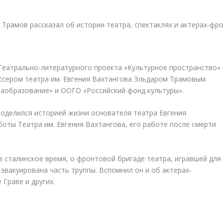
Театрально-литературного проекта «Культурное пространство»
ссером театра им. Евгения Вахтангова Эльдаром Трамовым.
аобразование» и ООГО «Российский фонд культуры».
поделился историей жизни основателя театра Евгения
боты Театра им. Евгения Вахтангова, его работе после смерти
в сталинское время, о фронтовой бригаде театра, игравшей для
 эвакуирована часть труппы. Вспомнил он и об актерах-
Граве и других.