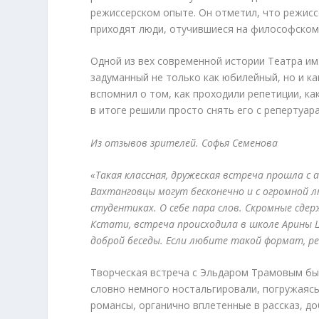
режиссерском опыте. Он отметил, что режисс
приходят люди, отучившиеся на философском
Одной из вех современной истории Театра им.
задуманный не только как юбилейный, но и к
вспомнил о том, как проходили репетиции, ка
в итоге решили просто снять его с репертуара
Из отзывов зрителей. Софья Семенова
«Такая классная, дружеская встреча прошла 
Вахтанговцы могут бесконечно и с огромной л
студентиках. О себе пара слов. Скромные сдер
Кстати, встреча происходила в школе Арины 
доброй беседы. Если любите такой формат, р
Творческая встреча с Эльдаром Трамовым был
словно немного ностальгировали, погружаясь
романсы, органично вплетенные в рассказ, д