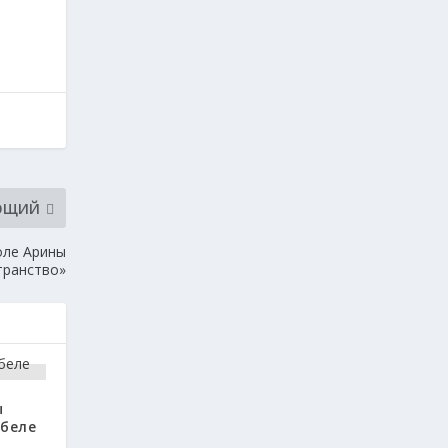
ЮЩИЙ
оле Арины
транство»
ы
ебеле