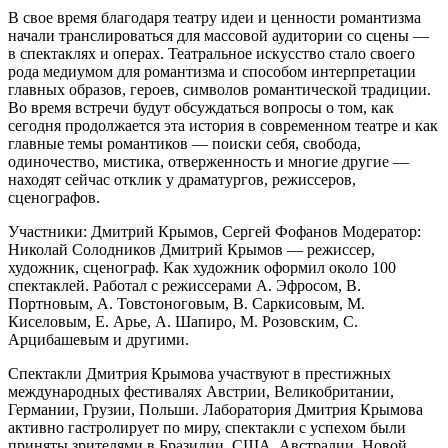
В свое время благодаря театру идеи и ценности романтизма
начали транслироваться для массовой аудитории со сцены —
в спектаклях и операх. Театральное искусство стало своего
рода медиумом для романтизма и способом интерпретации
главных образов, героев, символов романтической традиции.
Во время встречи будут обсуждаться вопросы о том, как
сегодня продолжается эта история в современном театре и как
главные темы романтиков — поиски себя, свобода,
одиночество, мистика, отверженность и многие другие —
находят сейчас отклик у драматургов, режиссеров,
сценографов.
Участники: Дмитрий Крымов, Сергей Фофанов Модератор:
Николай Солодников Дмитрий Крымов — режиссер,
художник, сценограф. Как художник оформил около 100
спектаклей. Работал с режиссерами А. Эфросом, В.
Портновым, А. Товстоноговым, В. Саркисовым, М.
Киселовым, Е. Арье, А. Шапиро, М. Розовским, С.
Арцибашевым и другими.
Спектакли Дмитрия Крымова участвуют в престижных
международных фестивалях Австрии, Великобритании,
Германии, Грузии, Польши. Лаборатория Дмитрия Крымова
активно гастролирует по миру, спектакли с успехом были
приняты зрителями в Бразилии, США, Австралии, Новой