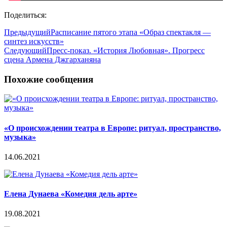
Поделиться:
Предыдущий
Расписание пятого этапа «Образ спектакля —
синтез искусств»
Следующий
Пресс-показ. «История Любовная». Прогресс
сцена Армена Джгарханяна
Похожие сообщения
«О происхождении театра в Европе: ритуал, пространство,
музыка»
14.06.2021
Елена Дунаева «Комедия дель арте»
19.08.2021