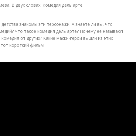
детства знакомы эти персонажи. А знаете ли вы, что
медий? Что такое комедия дель арте? Почему её называют
комедия от других? Какие маски-герои вышли из этих
этот короткий фильм.