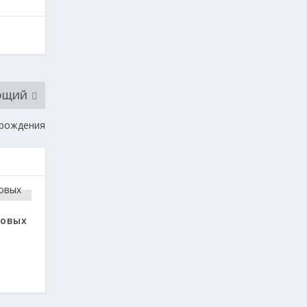
ЮЩИЙ
зрождения
ковых