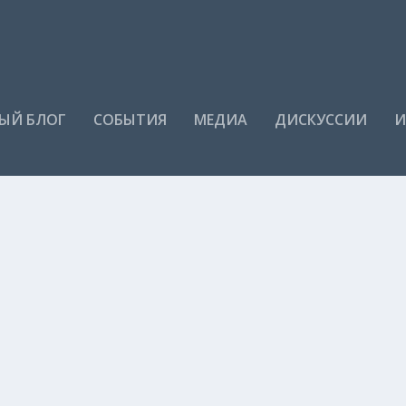
ЫЙ БЛОГ
СОБЫТИЯ
МЕДИА
ДИСКУССИИ
И
тра
|
0
еском театре, стоит вспомнить, что театр для...