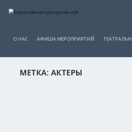
О НАС
АФИША МЕРОПРИЯТИЙ
ТЕАТРАЛЬН
МЕТКА:
АКТЕРЫ
КТО ИГРАЛ В АНТИЧНОМ ТЕАТРЕ?
Анастасия
|
Июн 22, 2021
|
Зарубежный театр
,
История теа
Прежде чем говорить о том, кто играл в Древнегреч
ПРОЧИТАЙТЕ БОЛЬШЕ