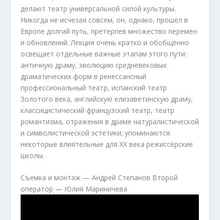
делают театр универсальной силой культуры.
Никогда не исчезая совсем, он, однако, прошёл в
Европе долгий путь, претерпев множество перемен
и обновлений. Лекция очень кратко и обобщённо
освещает отдельные важные этапам этого пути:
античную драму, эволюцию средневековых
драматических форм в ренессансный
профессиональный театр, испанский театр
Золотого века, английскую елизаветинскую драму,
классицистический французский театр, театр
романтизма, отражения в драме натуралистической
и символистической эстетики; упоминаются
некоторые влиятельные для ХХ века режиссёрские
школы.
Cъемка и монтаж — Андрей Степанов Второй
оператор — Юлия Мариничева