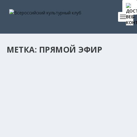
МЕТКА:
ПРЯМОЙ ЭФИР
«ВСЕРОССИЙСКИЙ КУЛЬТУРНЫЙ КЛУБ»
ПРОДОЛЖИТ ПРЯМОЙ ЭФИР АРИНЫ
ШАРАПОВОЙ С ЗАВТРУППОЙ И ГЛАВНЫМ
АДМИНИСТРАТОРОМ ТЕАТРА САТИРЫ
Анастасия
|
Июн 23, 2021
|
События
|
0
23 июня в 11.00 в АНО «Артмедиаобразование»
Школа Арины Шараповой в рамках проекта