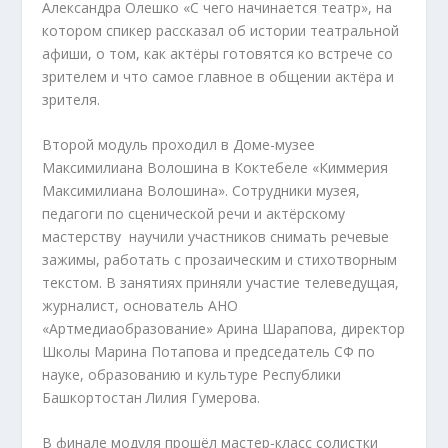
Александра Олешко «С чего начинается театр», на
котором спикер рассказал об истории театральной
афиши, о том, как актёры готовятся ко встрече со
зрителем и что самое главное в общении актёра и
зрителя.
Второй модуль проходил в Доме-музее
Максимилиана Волошина в Коктебеле «Киммерия
Максимилиана Волошина». Сотрудники музея,
педагоги по сценической речи и актёрскому
мастерству научили участников снимать речевые
зажимы, работать с прозаическим и стихотворным
текстом. В занятиях приняли участие телеведущая,
журналист, основатель АНО
«Артмедиаобразование» Арина Шарапова, директор
Школы Марина Потапова и председатель СФ по
науке, образованию и культуре Республики
Башкортостан Лилия Гумерова.
В финале модуля прошёл мастер-класс солистки