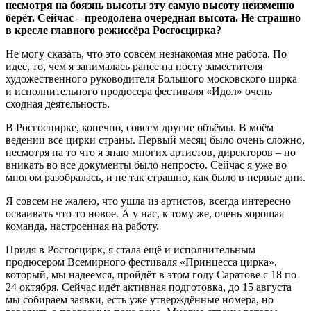
несмотря на боязнь высоты эту самую высоту неизменно
берёт. Сейчас – преодолена очередная высота. Не страшно
в кресле главного режиссёра Росгосцирка?
Не могу сказать, что это совсем незнакомая мне работа. По
идее, то, чем я занималась ранее на посту заместителя
художественного руководителя Большого московского цирка
и исполнительного продюсера фестиваля «Идол» очень
сходная деятельность.
В Росгосцирке, конечно, совсем другие объёмы. В моём
ведении все цирки страны. Первый месяц было очень сложно,
несмотря на то что я знаю многих артистов, директоров – но
вникать во все документы было непросто. Сейчас я уже во
многом разобралась, и не так страшно, как было в первые дни.
Я совсем не жалею, что ушла из артистов, всегда интересно
осваивать что-то новое. А у нас, к тому же, очень хорошая
команда, настроенная на работу.
Придя в Росгосцирк, я стала ещё и исполнительным
продюсером Всемирного фестиваля «Принцесса цирка»,
который, мы надеемся, пройдёт в этом году Саратове с 18 по
24 октября. Сейчас идёт активная подготовка, до 15 августа
мы собираем заявки, есть уже утверждённые номера, но