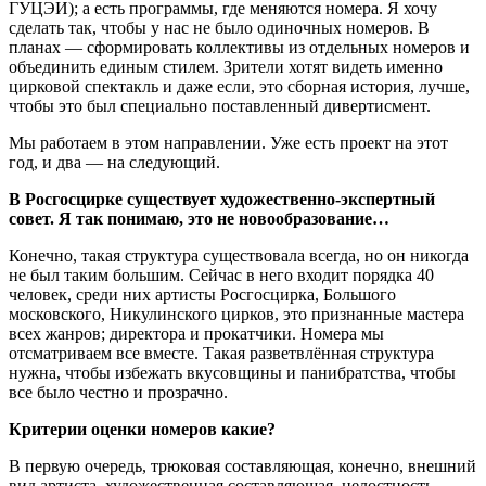
ГУЦЭИ); а есть программы, где меняются номера. Я хочу
сделать так, чтобы у нас не было одиночных номеров. В
планах — сформировать коллективы из отдельных номеров и
объединить единым стилем. Зрители хотят видеть именно
цирковой спектакль и даже если, это сборная история, лучше,
чтобы это был специально поставленный дивертисмент.
Мы работаем в этом направлении. Уже есть проект на этот
год, и два — на следующий.
В Росгосцирке существует художественно-экспертный
совет. Я так понимаю, это не новообразование…
Конечно, такая структура существовала всегда, но он никогда
не был таким большим. Сейчас в него входит порядка 40
человек, среди них артисты Росгосцирка, Большого
московского, Никулинского цирков, это признанные мастера
всех жанров; директора и прокатчики. Номера мы
отсматриваем все вместе. Такая разветвлённая структура
нужна, чтобы избежать вкусовщины и панибратства, чтобы
все было честно и прозрачно.
Критерии оценки номеров какие?
В первую очередь, трюковая составляющая, конечно, внешний
вид артиста, художественная составляющая, целостность.