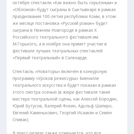
октябре спектакли «Как важно быть серьезным» и
«Обломов» будут сыграны в Сыктывкаре в рамках
празднования 100-летия республики Коми, в этом
же месяце постановка «Русский роман» будет
сыграна в Нижнем Новгороде в рамках X
Российского театрального фестиваля им.
М.Горького, а в ноябре она примет участие в
фестивале лучших театральных спектаклей
«Первый театральный» в Салехарде.
Спектакль «Новаторы» включён в конкурсную
программу «Уроков режиссуры» Биеналле
театрального искусства и будет показан в рамках
этого смотра осенью (в жюри фестиваля такие
мастера театральной сцены, как Алексей Бородин,
Юрий Бутусов, Валерий Фокин, Адольф Шапиро,
Евгений Каменькович, Георгий Исаакян и Семён
Спивак).
В пресс-релизе также отмечается, что все