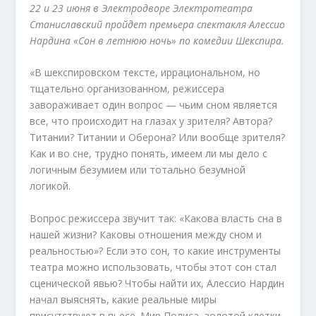
22 и 23 июня в Электродворе Электротеатра
Станиславский пройдет премьера спектакля Алессио
Нардина «Сон в летнюю ночь» по комедии Шекспира.
«В шекспировском тексте, иррациональном, но
тщательно организованном, режиссера
завораживает один вопрос — чьим сном является
все, что происходит на глазах у зрителя? Автора?
Титании? Титании и Оберона? Или вообще зрителя?
Как и во сне, трудно понять, имеем ли мы дело с
логичным безумием или тотально безумной
логикой.
Вопрос режиссера звучит так: «Какова власть сна в
нашей жизни? Каковы отношения между сном и
реальностью»? Если это сон, то какие инструменты
театра можно использовать, чтобы этот сон стал
сценической явью? Чтобы найти их, Алессио Нардин
начал выяснять, какие реальные миры
присутствуют в пьесе. Мир Полиса, золотой клетки,